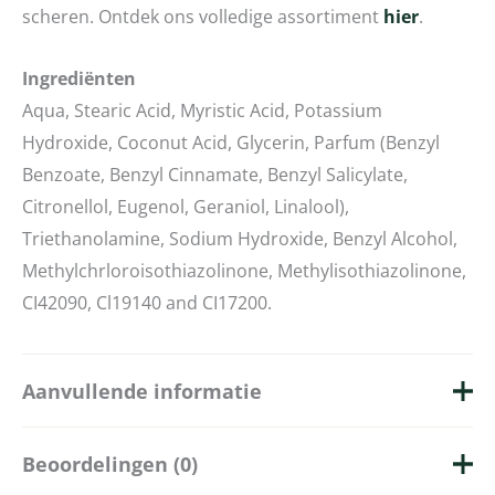
scheren. Ontdek ons volledige assortiment
hier
.
Ingrediënten
Aqua, Stearic Acid, Myristic Acid, Potassium
Hydroxide, Coconut Acid, Glycerin, Parfum (Benzyl
Benzoate, Benzyl Cinnamate, Benzyl Salicylate,
Citronellol, Eugenol, Geraniol, Linalool),
Triethanolamine, Sodium Hydroxide, Benzyl Alcohol,
Methylchrloroisothiazolinone, Methylisothiazolinone,
CI42090, Cl19140 and CI17200.
Aanvullende informatie
Beoordelingen (0)
Merk
Taylor of Old Bond Street