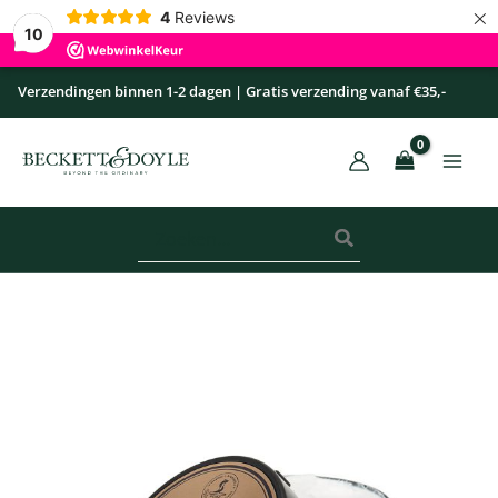
×
Ga
4
Reviews
10
naar
de
Verzendingen binnen 1-2 dagen | Gratis verzending vanaf €35,-
inhoud
Zoeken
naar:
Scheercrème
-
Oud
aantal