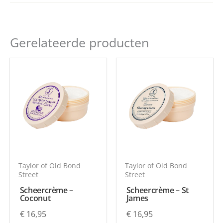
Hoeveelheid
150 gram
Er zijn nog geen beoordelingen.
Gerelateerde producten
Enkel ingelogde klanten die dit product gekocht
hebben, kunnen een beoordeling schrijven.
Taylor of Old Bond
Taylor of Old Bond
Street
Street
Scheercrème –
Scheercrème – St
Coconut
James
€
16,95
€
16,95