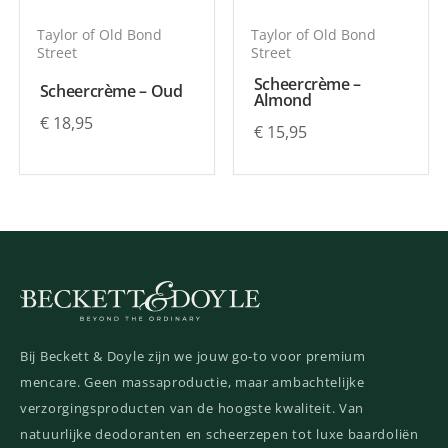
Taylor of Old Bond
Taylor of Old Bond
Street
Street
Scheercrème –
Scheercrème – Oud
Almond
€
18,95
€
15,95
Bij Beckett & Doyle zijn we jouw go-to voor premium
mencare. Geen massaproductie, maar ambachtelijke
verzorgingsproducten van de hoogste kwaliteit. Van
natuurlijke deodoranten en scheerzepen tot luxe baardoliën