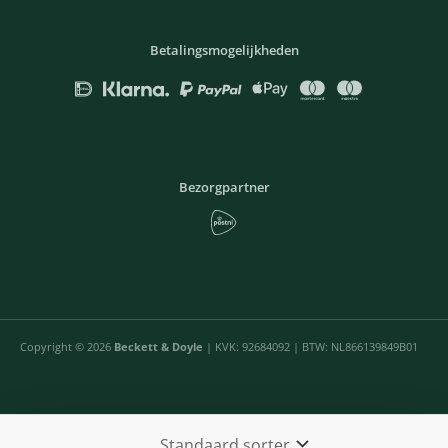
Betalingsmogelijkheden
Bezorgpartner
Copyright © 2026
Beckett & Doyle
| KVK: 92684092 | BTW: NL866139849B01