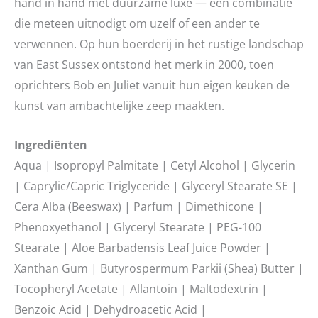
hand in hand met duurzame luxe — een combinatie
die meteen uitnodigt om uzelf of een ander te
verwennen. Op hun boerderij in het rustige landschap
van East Sussex ontstond het merk in 2000, toen
oprichters Bob en Juliet vanuit hun eigen keuken de
kunst van ambachtelijke zeep maakten.
Ingrediënten
Aqua | Isopropyl Palmitate | Cetyl Alcohol | Glycerin
| Caprylic/Capric Triglyceride | Glyceryl Stearate SE |
Cera Alba (Beeswax) | Parfum | Dimethicone |
Phenoxyethanol | Glyceryl Stearate | PEG-100
Stearate | Aloe Barbadensis Leaf Juice Powder |
Xanthan Gum | Butyrospermum Parkii (Shea) Butter |
Tocopheryl Acetate | Allantoin | Maltodextrin |
Benzoic Acid | Dehydroacetic Acid |