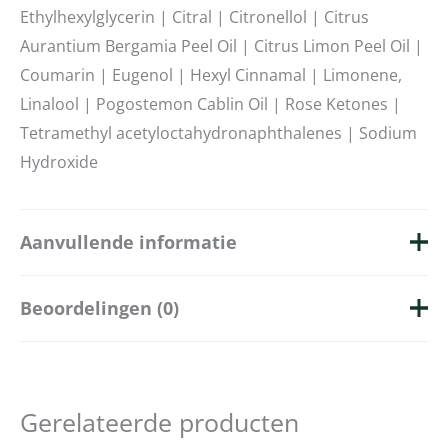
Ethylhexylglycerin | Citral | Citronellol | Citrus
Aurantium Bergamia Peel Oil | Citrus Limon Peel Oil |
Coumarin | Eugenol | Hexyl Cinnamal | Limonene,
Linalool | Pogostemon Cablin Oil | Rose Ketones |
Tetramethyl acetyloctahydronaphthalenes | Sodium
Hydroxide
Aanvullende informatie
Beoordelingen (0)
Merk
The English Soap Company
Hoeveelheid
75ml
Er zijn nog geen beoordelingen.
Collectie
KEW Gardens
Gerelateerde producten
Enkel ingelogde klanten die dit product gekocht