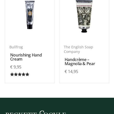
Bullfrog
The English Soap
Company
Nourishing Hand
Cream
Handcrème –
Magnolia & Pear
€
9,95
€
14,95
Gewaardeerd
5.00
uit 5