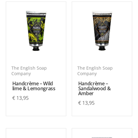
hebben, kunnen een beoordeling schrijven.
The English Soap
The English Soap
Company
Company
Handcrème – Wild
Handcrème –
lime & Lemongrass
Sandalwood &
Amber
€
13,95
€
13,95