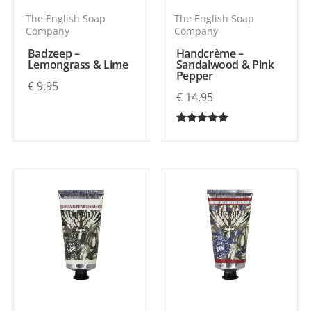
The English Soap
The English Soap
Company
Company
Badzeep –
Handcrème –
Lemongrass & Lime
Sandalwood & Pink
Pepper
€
9,95
€
14,95
Gewaardeerd
5.00
uit 5