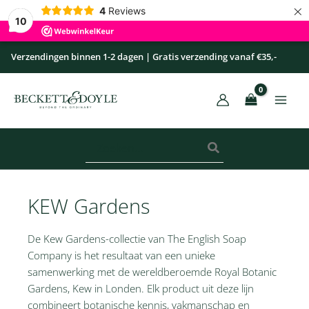
×
Ga
4
Reviews
10
naar
de
Verzendingen binnen 1-2 dagen | Gratis verzending vanaf €35,-
inhoud
Zoeken
naar:
KEW Gardens
De Kew Gardens-collectie van The English Soap
Company is het resultaat van een unieke
samenwerking met de wereldberoemde Royal Botanic
Gardens, Kew in Londen. Elk product uit deze lijn
combineert botanische kennis, vakmanschap en