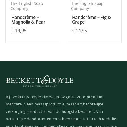
The English Soap
The English Soap
Company
Company
Handcrème –
Handcrème – Fig &
Magnolia & Pear
Grape
€
14,95
€
14,95
Bij Beckett & Doyle zijn we jouw go-to voor premium
mencare. Geen massaproductie, maar ambachtelijke
verzorgingsproducten van de hoogste kwaliteit. Van
natuurlijke deodoranten en scheerzepen tot luxe baardoliën
en aftershaves, wij hebben alles om jouw dagelijkse routine