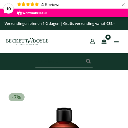
×
Ga
4
Reviews
10
naar
de
Verzendingen binnen 1-2 dagen | Gratis verzending vanaf €35,-
inhoud
Zoeken
naar:
Douchegel
Oorspronkelijke
Huidige
-7%
Metropolitan
prijs
prijs
aantal
was:
is:
€ 13,95.
€ 12,95.