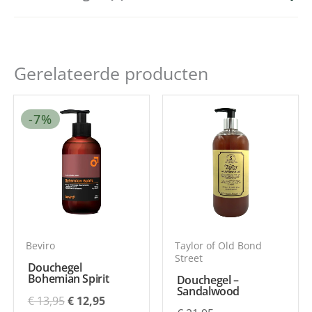
Hoeveelheid
250ml
Er zijn nog geen beoordelingen.
Gerelateerde producten
Enkel ingelogde klanten die dit product gekocht
hebben, kunnen een beoordeling schrijven.
Oorspronkelijke
Huidige
-7%
prijs
prijs
was:
is:
€ 13,95.
€ 12,95.
Beviro
Taylor of Old Bond
Street
Douchegel
Bohemian Spirit
Douchegel –
Sandalwood
€
13,95
€
12,95