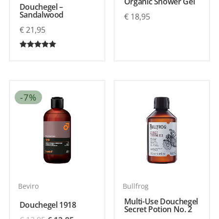
Organic Shower Gel
Douchegel –
Sandalwood
€
18,95
€
21,95
Gewaardeerd
5.00
uit 5
Oorspronkelijke
Huidige
-7%
prijs
prijs
was:
is:
€ 13,95.
€ 12,95.
Beviro
Bullfrog
Multi-Use Douchegel
Douchegel 1918
Secret Potion No. 2