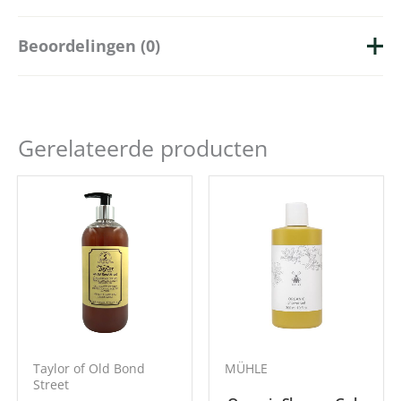
Beoordelingen (0)
Merk
Beviro
Hoeveelheid
250ml
Er zijn nog geen beoordelingen.
Gerelateerde producten
Enkel ingelogde klanten die dit product gekocht
hebben, kunnen een beoordeling schrijven.
Taylor of Old Bond
MÜHLE
Street