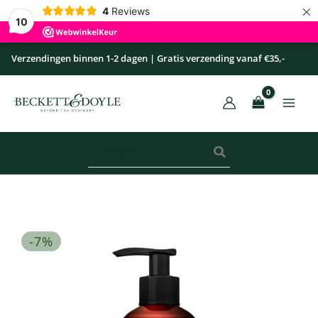
×
Ga
4
Reviews
10
naar
de
Verzendingen binnen 1-2 dagen | Gratis verzending vanaf €35,-
inhoud
Zoeken
naar:
Douchegel
Oorspronkelijke
Huidige
-7%
Bohemian
prijs
prijs
Spirit
was:
is:
aantal
€ 13,95.
€ 12,95.