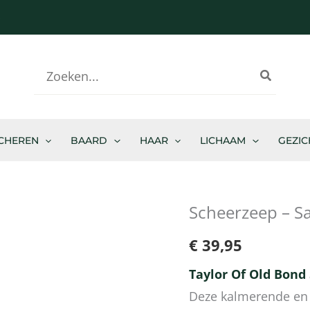
-
Zoeken
naar:
CHEREN
BAARD
HAAR
LICHAAM
GEZIC
Scheerzeep – 
Scheerzeep
-
€
39,95
Sandalwood
Taylor Of Old Bond
aantal
Deze kalmerende en