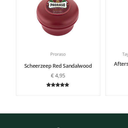
Proraso
Ta
After
Scheerzeep Red Sandalwood
€
4,95
Gewaardeerd
5.00
uit 5