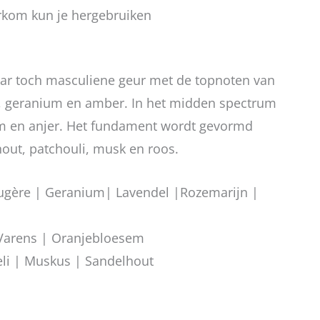
kom kun je hergebruiken
aar toch masculiene geur met de topnoten van
l, geranium en amber. In het midden spectrum
m en anjer. Het fundament wordt gevormd
hout, patchouli, musk en roos.
gère | Geranium| Lavendel |Rozemarijn |
Varens | Oranjebloesem
li | Muskus | Sandelhout