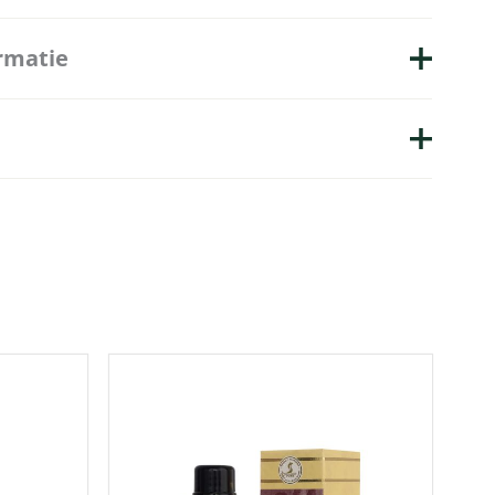
rmatie
Taylor of Old Bond Street
100 gram
ordelingen.
Sandalwood
nten die dit product gekocht hebben, kunnen
ijven.