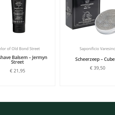
ylor of Old Bond Street
Saponificio Varesin
shave Balsem – Jermyn
Scheerzeep – Cub
Street
€
39,50
€
21,95