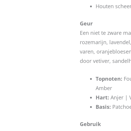
Houten scheer
Geur
Een niet te zware m
rozemarijn, lavende
varen, oranjebloese
door vetiver, sandel
Topnoten:
Fou
Amber
Hart:
Anjer | 
Basis:
Patchoe
Gebruik