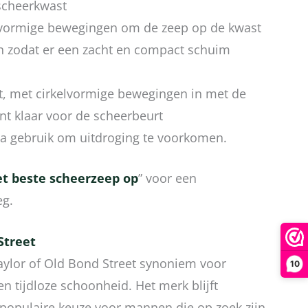
scheerkwast
lvormige bewegingen om de zeep op de kwast
n zodat er een zacht en compact schuim
ht, met cirkelvormige bewegingen in met de
nt klaar voor de scheerbeurt
na gebruik om uitdroging te voorkomen.
et beste scheerzeep op
” voor een
eg.
Street
Taylor of Old Bond Street synoniem voor
10
 en tijdloze schoonheid. Het merk blijft
populaire keuze voor mannen die op zoek zijn