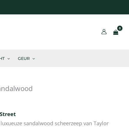
BLOG
HT
GEUR
Sandalwood
 Street
 luxueuze sandalwood scheerzeep van Taylor