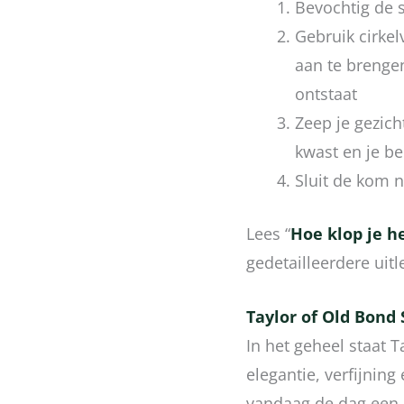
Bevochtig de 
Gebruik cirke
aan te brenge
ontstaat
Zeep je gezic
kwast en je be
Sluit de kom 
Lees “
Hoe klop je h
gedetailleerdere uitl
Taylor of Old Bond 
In het geheel staat 
elegantie, verfijning
vandaag de dag een 