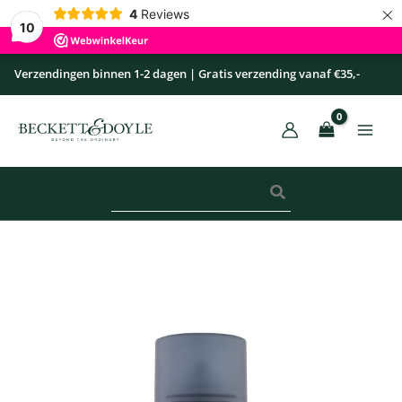
×
Ga
4
Reviews
10
naar
de
Verzendingen binnen 1-2 dagen | Gratis verzending vanaf €35,-
inhoud
Zoeken
naar:
Scheerschuim
Blue
Protective
aantal