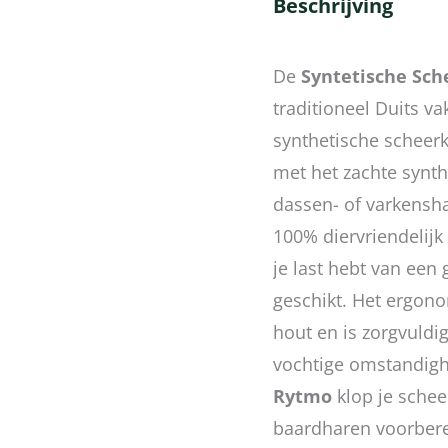
Beschrijving
De
Syntetische
Sch
traditioneel Duits 
synthetische scheerk
met het zachte synth
dassen- of varkensha
100% diervriendelijk
je last hebt van een
geschikt. Het ergon
hout en is zorgvuldi
vochtige omstandig
Rytmo
klop je schee
baardharen voorbere