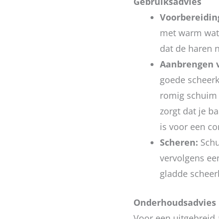
Gebruiksadvies
Voorbereidin
met warm wate
dat de haren 
Aanbrengen 
goede scheerk
romig schuim 
zorgt dat je 
is voor een c
Scheren:
Schu
vervolgens ee
gladde scheer
Onderhoudsadvies
Voor een uitgebreid 