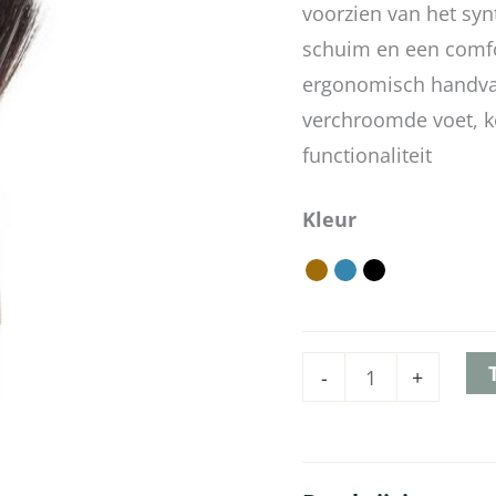
voorzien van het synt
schuim en een comfo
ergonomisch handvat
verchroomde voet, ko
functionaliteit
Kleur
-
+