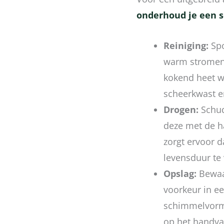
onderhoud je een 
Reiniging:
Spo
warm stromend
kokend heet w
scheerkwast e
Drogen:
Schud
deze met de h
zorgt ervoor 
levensduur te
Opslag:
Bewaa
voorkeur in e
schimmelvormi
op het handva