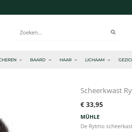
-
Zoeken
naar:
CHEREN
BAARD
HAAR
LICHAAM
GEZIC
Scheerkwast R
Scheerkwast
Rytmo
€
33,95
aantal
MÜHLE
De Rytmo scheerkast