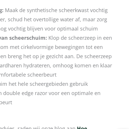
g:
Maak de synthetische scheerkwast vochtig
r, schud het overtollige water af, maar zorg
nog vochtig blijven voor optimaal schuim
van scheerschuim:
Klop de scheerzeep in een
om met cirkelvormige bewegingen tot een
en breng het op je gezicht aan. De scheerzeep
baardharen hydrateren, omhoog komen en klaar
omfortabele scheerbeurt
im het hele scheergebieden gebruik
n double edge razor voor een optimale en
beurt
advies, raden wij onze blog aan
Hoe