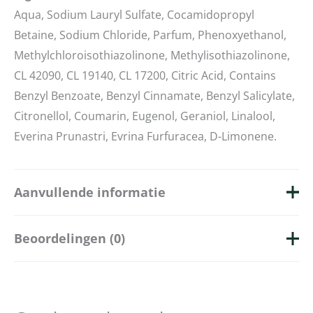
Aqua, Sodium Lauryl Sulfate, Cocamidopropyl
Betaine, Sodium Chloride, Parfum, Phenoxyethanol,
Methylchloroisothiazolinone, Methylisothiazolinone,
CL 42090, CL 19140, CL 17200, Citric Acid, Contains
Benzyl Benzoate, Benzyl Cinnamate, Benzyl Salicylate,
Citronellol, Coumarin, Eugenol, Geraniol, Linalool,
Everina Prunastri, Evrina Furfuracea, D-Limonene.
Aanvullende informatie
Beoordelingen (0)
Merk
Taylor of Old Bond Street
Hoeveelheid
200ml
Er zijn nog geen beoordelingen.
Collectie
Sandalwood