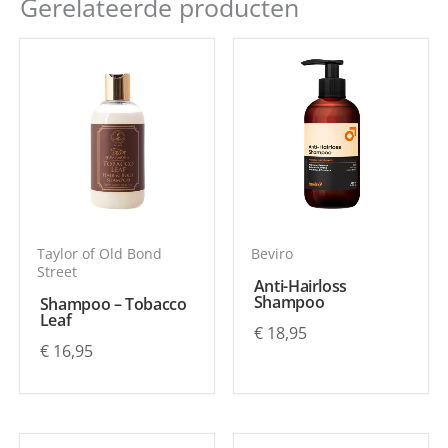
Gerelateerde producten
Enkel ingelogde klanten die dit product gekocht
hebben, kunnen een beoordeling schrijven.
Taylor of Old Bond
Beviro
Street
Anti-Hairloss
Shampoo
Shampoo – Tobacco
Leaf
€
18,95
€
16,95