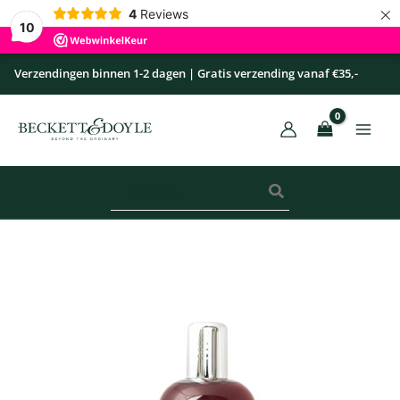
×
Ga
4
Reviews
10
naar
de
Verzendingen binnen 1-2 dagen | Gratis verzending vanaf €35,-
inhoud
Zoeken
naar:
Shampoo
-
Sandalwood
aantal