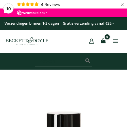
×
Ga
4
Reviews
10
naar
de
Verzendingen binnen 1-2 dagen | Gratis verzending vanaf €35,-
inhoud
Zoeken
naar:
Deodorant
-
Sandalwood
aantal