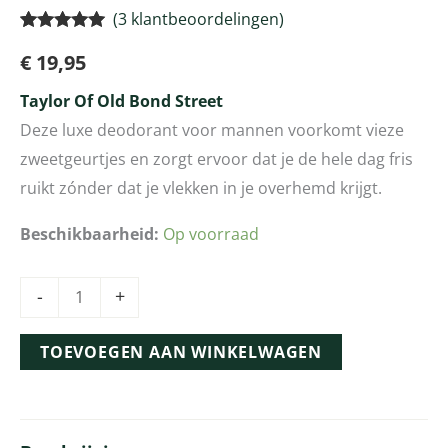
(
3
klantbeoordelingen)
Gewaardeerd
3
€
19,95
5.00
op 5
gebaseerd
op
klant
Taylor Of Old Bond Street
waarderingen
Deze luxe deodorant voor mannen voorkomt vieze
zweetgeurtjes en zorgt ervoor dat je de hele dag fris
ruikt zónder dat je vlekken in je overhemd krijgt.
Beschikbaarheid:
Op voorraad
-
+
TOEVOEGEN AAN WINKELWAGEN