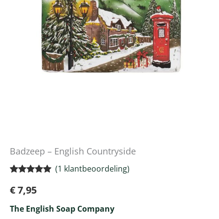
Badzeep – English Countryside
(
1
klantbeoordeling)
Gewaardeerd
1
€
7,95
5.00
op 5
gebaseerd
op
klant
The English Soap Company
waardering