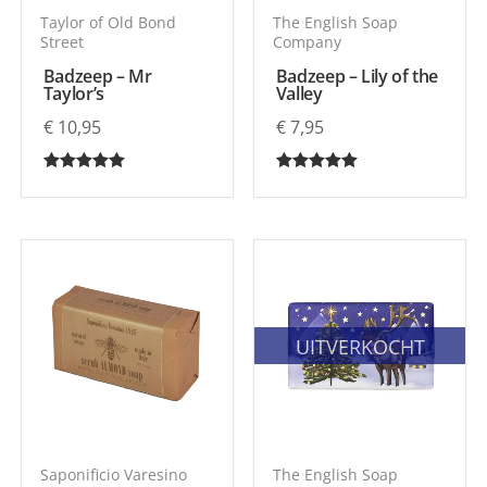
Taylor of Old Bond
The English Soap
Street
Company
Badzeep – Mr
Badzeep – Lily of the
Taylor’s
Valley
€
10,95
€
7,95
Gewaardeerd
Gewaardeerd
5.00
5.00
uit 5
uit 5
UITVERKOCHT
Saponificio Varesino
The English Soap