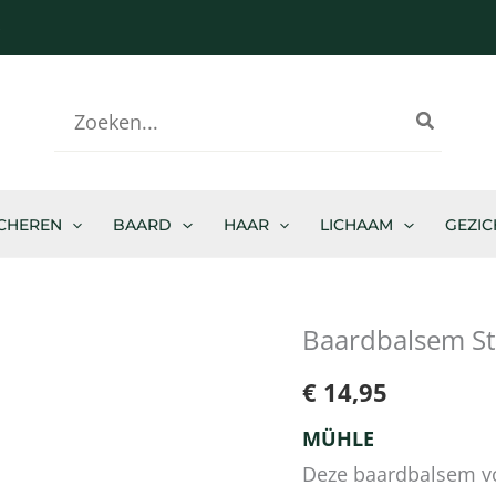
-
Zoeken
naar:
CHEREN
BAARD
HAAR
LICHAAM
GEZIC
Baardbalsem S
Baardbalsem
Stoppelbaard
€
14,95
aantal
MÜHLE
Deze baardbalsem vo