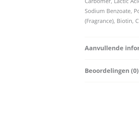
Carbomer, Lactic Ac
Sodium Benzoate, Po
(Fragrance), Biotin, C
Aanvullende info
Beoordelingen (0)
Merk
Hoeveelheid
Er zijn nog geen beo
Enkel ingelogde kla
een beoordeling schr