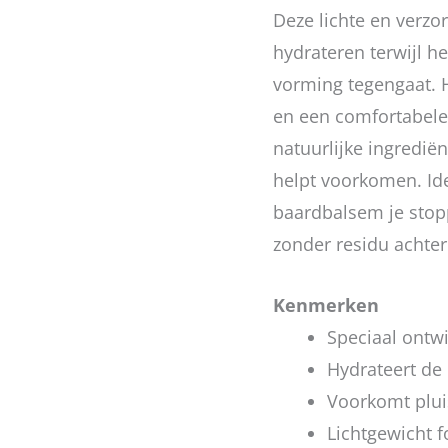
Deze lichte en verz
hydrateren terwijl h
vorming tegengaat. H
en een comfortabele,
natuurlijke ingredië
helpt voorkomen. Ide
baardbalsem je stop
zonder residu achter 
Kenmerken
Speciaal ontw
Hydrateert de
Voorkomt pluis
Lichtgewicht f