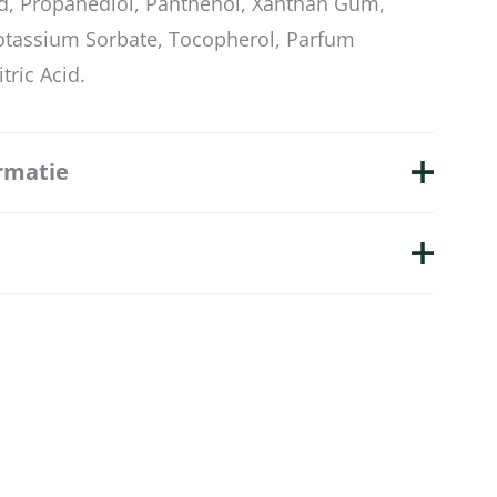
id, Propanediol, Panthenol, Xanthan Gum,
tassium Sorbate, Tocopherol, Parfum
itric Acid.
rmatie
MÜHLE
100ml
ordelingen.
nten die dit product gekocht hebben, kunnen
ijven.