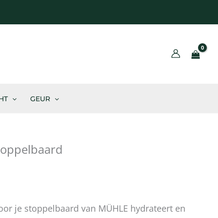
BLOG
HT
GEUR
toppelbaard
or je stoppelbaard van MÜHLE hydrateert en