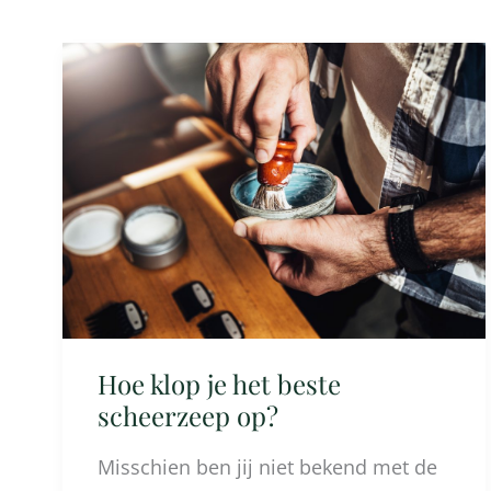
Hoe
klop
je
het
beste
scheerzeep
op?
Hoe klop je het beste
scheerzeep op?
Misschien ben jij niet bekend met de