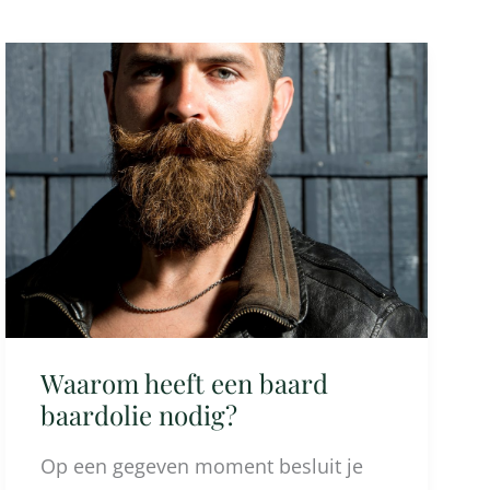
Waarom
heeft
een
baard
baardolie
nodig?
Waarom heeft een baard
baardolie nodig?
Op een gegeven moment besluit je