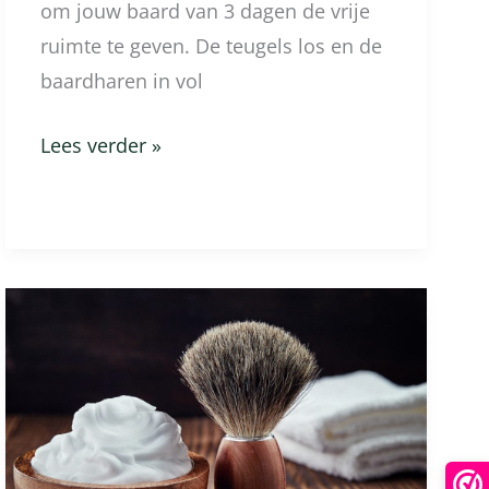
om jouw baard van 3 dagen de vrije
ruimte te geven. De teugels los en de
baardharen in vol
Lees verder »
Wat
zijn
de
voordelen
van
scheren