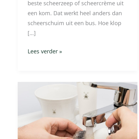
beste scheerzeep of scheercrème uit
een kom. Dat werkt heel anders dan
scheerschuim uit een bus. Hoe klop
[…]
Lees verder »
Hoe
onderhoud
je
een
scheerkwast?