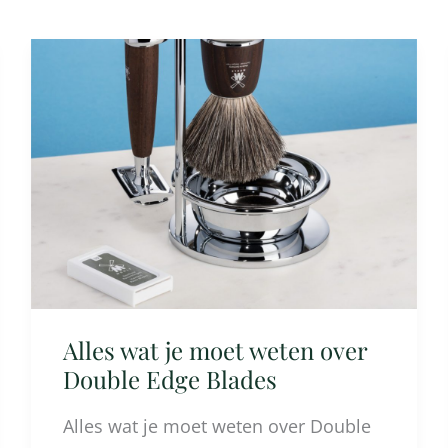
Alles
wat
je
moet
weten
over
Double
Edge
Blades
Alles wat je moet weten over
Double Edge Blades
Alles wat je moet weten over Double