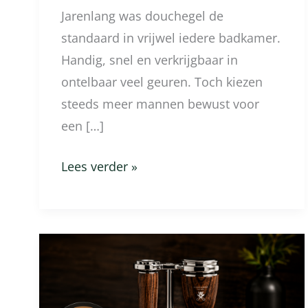
Jarenlang was douchegel de
standaard in vrijwel iedere badkamer.
Handig, snel en verkrijgbaar in
ontelbaar veel geuren. Toch kiezen
steeds meer mannen bewust voor
een […]
Lees verder »
Waarom
steeds
meer