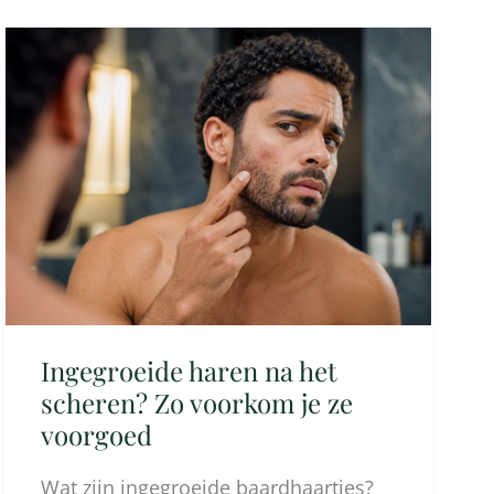
Ingegroeide
haren
na
het
scheren?
Zo
voorkom
je
ze
voorgoed
Ingegroeide haren na het
scheren? Zo voorkom je ze
voorgoed
Wat zijn ingegroeide baardhaartjes?