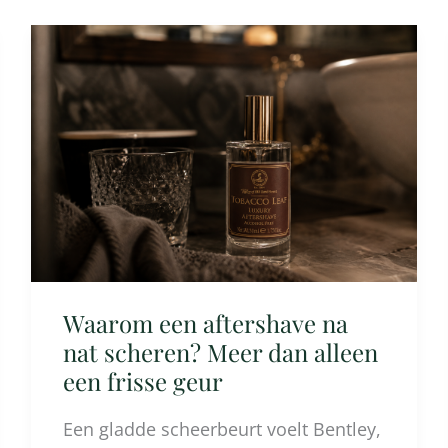
Waarom
een
aftershave
na
nat
scheren?
Meer
dan
alleen
Waarom een aftershave na
een
nat scheren? Meer dan alleen
frisse
een frisse geur
geur
Een gladde scheerbeurt voelt Bentley,