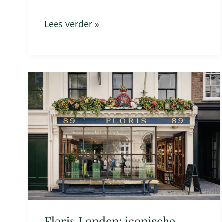
Lees verder »
Floris
London:
iconische
Britse
parfums
sinds
1730
Floris London: iconische