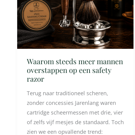
mannen
overstappen
op
een
safety
razor
Waarom steeds meer mannen
overstappen op een safety
razor
Terug naar traditioneel scheren,
zonder concessies Jarenlang waren
cartridge scheermessen met drie, vier
of zelfs vijf mesjes de standaard. Toch
zien we een opvallende trend: