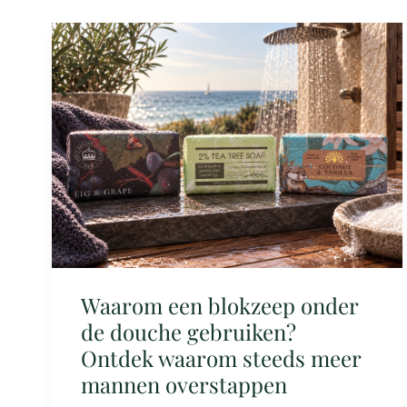
Waarom
een
blokzeep
onder
de
douche
gebruiken?
Ontdek
waarom
steeds
Waarom een blokzeep onder
meer
de douche gebruiken?
Ontdek waarom steeds meer
mannen
mannen overstappen
overstappen