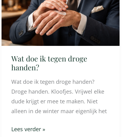
tegen
droge
handen?
Wat doe ik tegen droge
handen?
Wat doe ik tegen droge handen?
Droge handen. Kloofjes. Vrijwel elke
dude krijgt er mee te maken. Niet
alleen in de winter maar eigenlijk het
Lees verder »