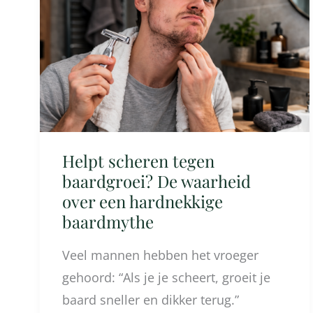
baardgroei?
De
waarheid
over
een
hardnekkige
baardmythe
Helpt scheren tegen
baardgroei? De waarheid
over een hardnekkige
baardmythe
Veel mannen hebben het vroeger
gehoord: “Als je je scheert, groeit je
baard sneller en dikker terug.”